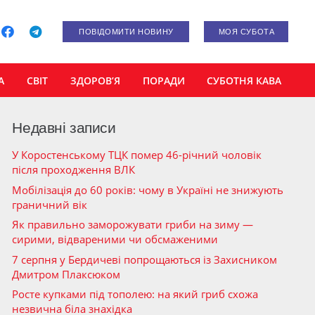
ПОВІДОМИТИ НОВИНУ
МОЯ СУБОТА
А
СВІТ
ЗДОРОВ’Я
ПОРАДИ
СУБОТНЯ КАВА
Недавні записи
У Коростенському ТЦК помер 46-річний чоловік
після проходження ВЛК
Мобілізація до 60 років: чому в Україні не знижують
граничний вік
Як правильно заморожувати гриби на зиму —
сирими, відвареними чи обсмаженими
7 серпня у Бердичеві попрощаються із Захисником
Дмитром Плаксюком
Росте купками під тополею: на який гриб схожа
незвична біла знахідка