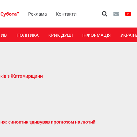
“Субота”
Реклама
Контакти
ЗИВ
ПОЛІТИКА
КРИК ДУШІ
ІНФОРМАЦІЯ
УКРАЇН
иків з Житомирщини
іння: синоптик здивував прогнозом на лютий