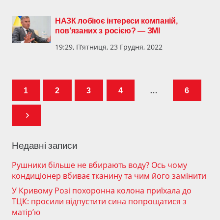
НАЗК лобіює інтереси компаній,
пов’язаних з росією? — ЗМІ
19:29, П’ятниця, 23 Грудня, 2022
1
2
3
4
…
6
Недавні записи
Рушники більше не вбирають воду? Ось чому
кондиціонер вбиває тканину та чим його замінити
У Кривому Розі похоронна колона приїхала до
ТЦК: просили відпустити сина попрощатися з
матір’ю