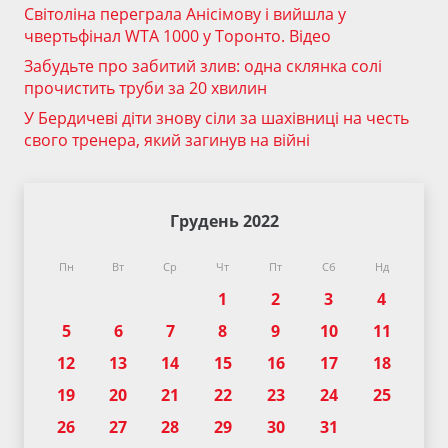
Світоліна переграла Анісімову і вийшла у
чвертьфінал WTA 1000 у Торонто. Відео
Забудьте про забитий злив: одна склянка солі
прочистить труби за 20 хвилин
У Бердичеві діти знову сіли за шахівниці на честь
свого тренера, який загинув на війні
Грудень 2022
Пн
Вт
Ср
Чт
Пт
Сб
Нд
1
2
3
4
5
6
7
8
9
10
11
12
13
14
15
16
17
18
19
20
21
22
23
24
25
26
27
28
29
30
31