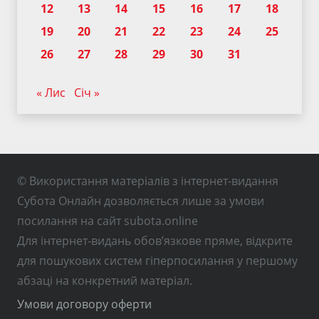
12
13
14
15
16
17
18
19
20
21
22
23
24
25
26
27
28
29
30
31
« Лис
Січ »
© Використання матеріалів з інтернет-видання
Субота Онлайн дозволяється лише за умови
посилання на сайт subota.online
Для інтернет-видань обов’язкове пряме, відкрите
для пошукових систем гіперпосилання у першому
абзаці на конкретний матеріал.
Умови договору оферти