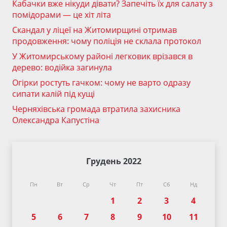
Кабачки вже нікуди дівати? Запечіть їх для салату з
помідорами — це хіт літа
Скандал у ліцеї на Житомирщині отримав
продовження: чому поліція не склала протокол
У Житомирському районі легковик врізався в
дерево: водійка загинула
Огірки ростуть гачком: чому не варто одразу
сипати калій під кущі
Черняхівська громада втратила захисника
Олександра Капустіна
Грудень 2022
Пн
Вт
Ср
Чт
Пт
Сб
Нд
1
2
3
4
5
6
7
8
9
10
11