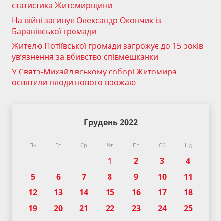
статистика Житомирщини
На війні загинув Олександр Окончик із
Баранівської громади
Жителю Потіївської громади загрожує до 15 років
ув’язнення за вбивство співмешканки
У Свято-Михайлівському соборі Житомира
освятили плоди нового врожаю
Грудень 2022
Пн
Вт
Ср
Чт
Пт
Сб
Нд
1
2
3
4
5
6
7
8
9
10
11
12
13
14
15
16
17
18
19
20
21
22
23
24
25