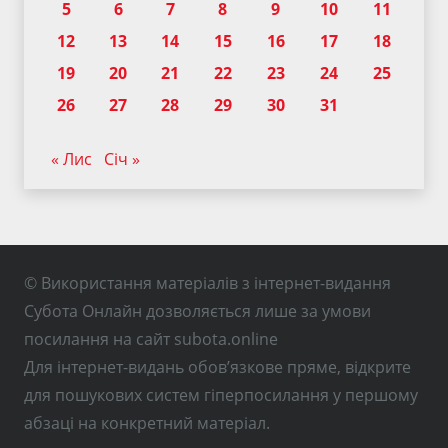
5
6
7
8
9
10
11
12
13
14
15
16
17
18
19
20
21
22
23
24
25
26
27
28
29
30
31
« Лис
Січ »
© Використання матеріалів з інтернет-видання
Субота Онлайн дозволяється лише за умови
посилання на сайт subota.online
Для інтернет-видань обов’язкове пряме, відкрите
для пошукових систем гіперпосилання у першому
абзаці на конкретний матеріал.