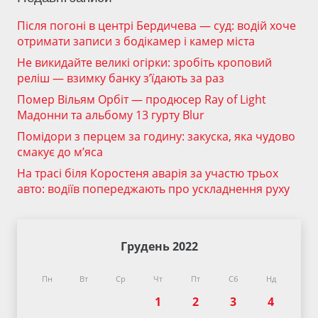
Після погоні в центрі Бердичева — суд: водій хоче
отримати записи з бодікамер і камер міста
Не викидайте великі огірки: зробіть кроповий
реліш — взимку банку з’їдають за раз
Помер Вільям Орбіт — продюсер Ray of Light
Мадонни та альбому 13 гурту Blur
Помідори з перцем за годину: закуска, яка чудово
смакує до м’яса
На трасі біля Коростеня аварія за участю трьох
авто: водіїв попереджають про ускладнення руху
Грудень 2022
Пн
Вт
Ср
Чт
Пт
Сб
Нд
1
2
3
4