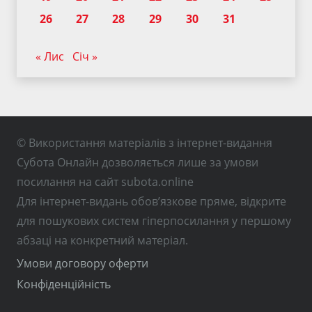
26
27
28
29
30
31
« Лис
Січ »
© Використання матеріалів з інтернет-видання
Субота Онлайн дозволяється лише за умови
посилання на сайт subota.online
Для інтернет-видань обов’язкове пряме, відкрите
для пошукових систем гіперпосилання у першому
абзаці на конкретний матеріал.
Умови договору оферти
Конфіденційність