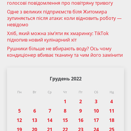
голосові повідомлення про повітряну тривогу
Одне з великих підприємств біля Житомира
зупиняється після атаки: коли відновить роботу —
невідомо
Хліб, який можна зім’яти як хмаринку: TikTok
підхопив новий кулінарний хіт
Рушники більше не вбирають воду? Ось чому
кондиціонер вбиває тканину та чим його замінити
Грудень 2022
Пн
Вт
Ср
Чт
Пт
Сб
Нд
1
2
3
4
5
6
7
8
9
10
11
12
13
14
15
16
17
18
19
20
21
22
23
24
25