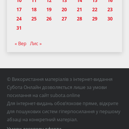
10
11
12
13
14
15
16
17
18
19
20
21
22
23
24
25
26
27
28
29
30
31
« Вер
Лис »
© Використання матеріалів з інтернет-видання
Субота Онлайн дозволяється лише за умови
посилання на сайт subota.online
Для інтернет-видань обов’язкове пряме, відкрите
для пошукових систем гіперпосилання у першому
абзаці на конкретний матеріал.