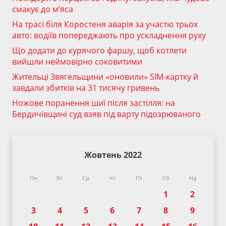
смакує до м’яса
На трасі біля Коростеня аварія за участю трьох
авто: водіїв попереджають про ускладнення руху
Що додати до курячого фаршу, щоб котлети
вийшли неймовірно соковитими
Жительці Звягельщини «оновили» SIM-картку й
завдали збитків на 31 тисячу гривень
Ножове поранення шиї після застілля: на
Бердичівщині суд взяв під варту підозрюваного
Жовтень 2022
Пн
Вт
Ср
Чт
Пт
Сб
Нд
1
2
3
4
5
6
7
8
9