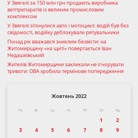
У Звягелі за 150 млн грн продають виробника
ветпрепаратів із великим промисловим
комплексом
У Звягелі зіткнулися авто і мотоцикл: водій був без
свідомості, водійку деблокували рятувальники
Понад рік вважався зниклим безвісти: на
Житомирщину «на щиті» повертається Іван
Недашківський
Жителів Житомирщини закликали не ігнорувати
тривоги: ОВА зробила термінове попередження
Жовтень 2022
Пн
Вт
Ср
Чт
Пт
Сб
Нд
1
2
3
4
5
6
7
8
9