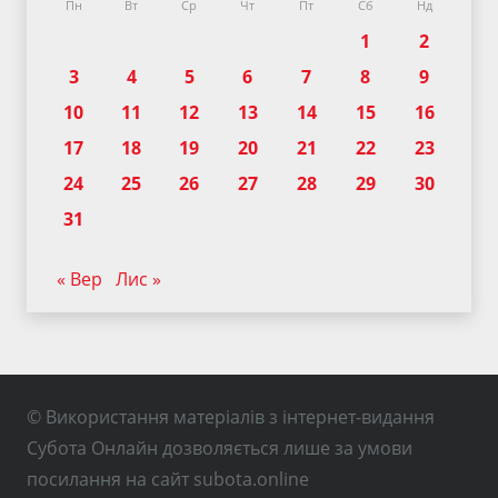
Пн
Вт
Ср
Чт
Пт
Сб
Нд
1
2
3
4
5
6
7
8
9
10
11
12
13
14
15
16
17
18
19
20
21
22
23
24
25
26
27
28
29
30
31
« Вер
Лис »
© Використання матеріалів з інтернет-видання
Субота Онлайн дозволяється лише за умови
посилання на сайт subota.online