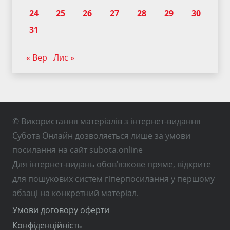
24
25
26
27
28
29
30
31
« Вер
Лис »
© Використання матеріалів з інтернет-видання
Субота Онлайн дозволяється лише за умови
посилання на сайт subota.online
Для інтернет-видань обов’язкове пряме, відкрите
для пошукових систем гіперпосилання у першому
абзаці на конкретний матеріал.
Умови договору оферти
Конфіденційність