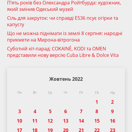
П’ять років без Олександра Ройтбурда: художник,
який змінив Одеський музей
Сіль для закруток: чи справді Е536 псує огірки та
капусту
Що не можна піднімати із землі 8 серпня: народні
прикмети на Мирона-вітрогона
Суботній хіт-парад: COKAINÉ, KODI та OMEN
представили нову версію Cuba Libre & Dolce Vita
Жовтень 2022
Пн
Вт
Ср
Чт
Пт
Сб
Нд
1
2
3
4
5
6
7
8
9
10
11
12
13
14
15
16
17
18
19
20
21
22
23