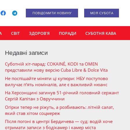
ПОВІДОМИТИ НОВИНУ
МОЯ СУБОТА
А
СВІТ
ЗДОРОВ’Я
ПОРАДИ
СУБОТНЯ КАВА
Недавні записи
Суботній хіт-парад: COKAINÉ, KODI та OMEN
представили нову версію Cuba Libre & Dolce Vita
Не поспішайте міняти ці купюри: НБУ поступово
вилучає п’ять номіналів, але є важливий нюанс
На Херсонщині загинув 51-річний головний сержант
Сергій Капітан з Овруччини
Огірки тепер не ріжуть, а розбивають: літній салат,
який став хітом соцмереж
Після погоні в центрі Бердичева — суд: водій хоче
отримати записи з бодікамер і камер міста