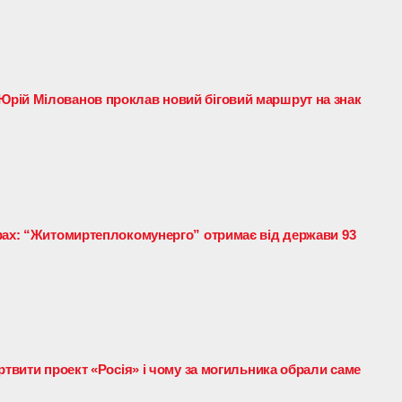
рій Мілованов проклав новий біговий маршрут на знак
фах: “Житомиртеплокомунерго” отримає від держави 93
ртвити проект «Росія» і чому за могильника обрали саме