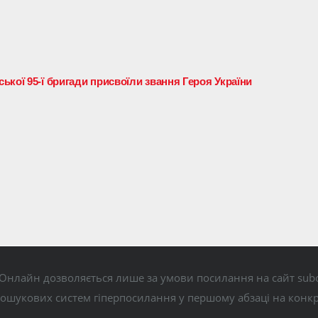
кої 95-ї бригади присвоїли звання Героя України
Онлайн дозволяється лише за умови посилання на сайт subo
пошукових систем гіперпосилання у першому абзаці на конк