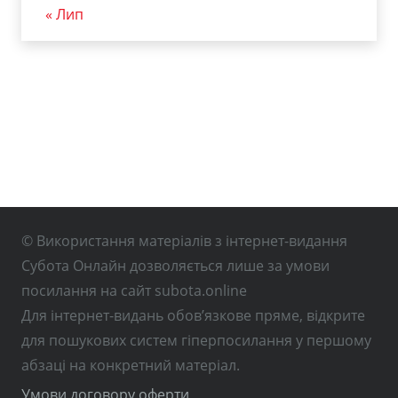
« Лип
© Використання матеріалів з інтернет-видання
Субота Онлайн дозволяється лише за умови
посилання на сайт subota.online
Для інтернет-видань обов’язкове пряме, відкрите
для пошукових систем гіперпосилання у першому
абзаці на конкретний матеріал.
Умови договору оферти