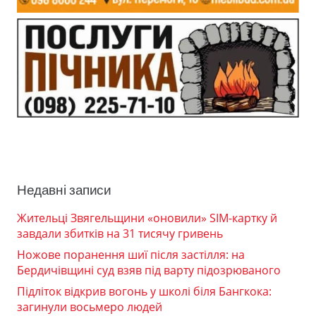
Недавні записи
Жительці Звягельщини «оновили» SIM-картку й
завдали збитків на 31 тисячу гривень
Ножове поранення шиї після застілля: на
Бердичівщині суд взяв під варту підозрюваного
Підліток відкрив вогонь у школі біля Бангкока:
загинули восьмеро людей