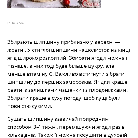
РЕКЛАМА
Збирають шипшину приблизно у вересні —
жовтні. У стиглої шипшини чашолисток на кінці
ягід широко розкритий. Збирати ягоди можна і
пізніше, в них тоді буде більше цукру, але
менше вітаміну С. Важливо встигнути зібрати
шипшину до перших заморозків. Ягідки краще
рвати із залишками чашечки і з плодоніжками.
Збирати краще в суху погоду, щоб кущі були
повністю сухими.
Сушать шипшину зазвичай природним
способом 3-4 тижні, перемішуючи ягоди раз в
кілька днів. Також її можна посушити в духовій