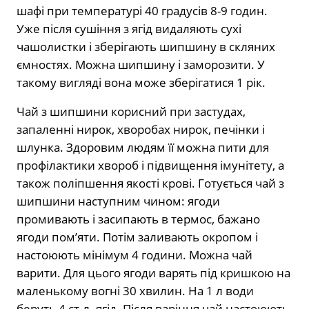
шафі при температурі 40 градусів 8-9 годин.
Уже після сушіння з ягід видаляють сухі
чашолистки і зберігають шипшину в скляних
ємностях. Можна шипшину і заморозити. У
такому вигляді вона може зберігатися 1 рік.
Чай з шипшини корисний при застудах,
запаленні нирок, хворобах нирок, печінки і
шлунка. Здоровим людям її можна пити для
профілактики хвороб і підвищення імунітету, а
також поліпшення якості крові. Готується чай з
шипшини наступним чином: ягоди
промивають і засипають в термос, бажано
ягоди пом’яти. Потім заливають окропом і
настоюють мінімум 4 години. Можна чай
варити. Для цього ягоди варять під кришкою на
маленькому вогні 30 хвилин. На 1 л води
беруть 4 ст.л. ягід. Після варіння чай настоюють