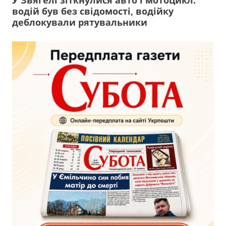
водій був без свідомості, водійку
деблокували рятувальники