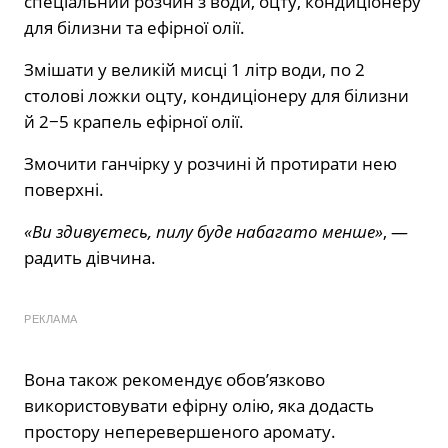
спеціальний розчин з води, оцту, кондиціонеру
для білизни та ефірної олії.
Змішати у великій мисці 1 літр води, по 2
столові ложки оцту, кондиціонеру для білизни
й 2−5 крапель ефірної олії.
Змочити ганчірку у розчині й протирати нею
поверхні.
«Ви здивуєтесь, пилу буде набагато менше»
, —
радить дівчина.
РЕКЛАМА
Вона також рекомендує обов’язково
використовувати ефірну олію, яка додасть
простору неперевершеного аромату.