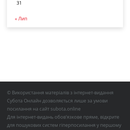
31
« Лип
© Використання матеріалів з інтернет-видання
Субота Онлайн дозволяється лише за умови
посилання на сайт subota.online
Для інтернет-видань обов’язкове пряме, відкрите
для пошукових систем гіперпосилання у першому