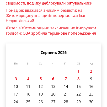
свідомості, водійку деблокували рятувальники
Понад рік вважався зниклим безвісти: на
Житомирщину «на щиті» повертається Іван
Недашківський
Жителів Житомирщини закликали не ігнорувати
тривоги: ОВА зробила термінове попередження
Серпень 2026
Пн
Вт
Ср
Чт
Пт
Сб
Нд
1
2
3
4
5
6
7
8
9
10
11
12
13
14
15
16
17
18
19
20
21
22
23
24
25
26
27
28
29
30