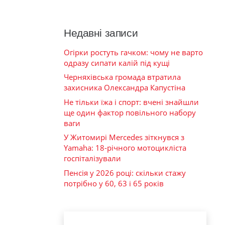
Недавні записи
Огірки ростуть гачком: чому не варто
одразу сипати калій під кущі
Черняхівська громада втратила
захисника Олександра Капустіна
Не тільки їжа і спорт: вчені знайшли
ще один фактор повільного набору
ваги
У Житомирі Mercedes зіткнувся з
Yamaha: 18-річного мотоцикліста
госпіталізували
Пенсія у 2026 році: скільки стажу
потрібно у 60, 63 і 65 років