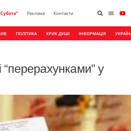
“Субота”
Реклама
Контакти
ЗИВ
ПОЛІТИКА
КРИК ДУШІ
ІНФОРМАЦІЯ
УКРАЇН
 “перерахунками” у