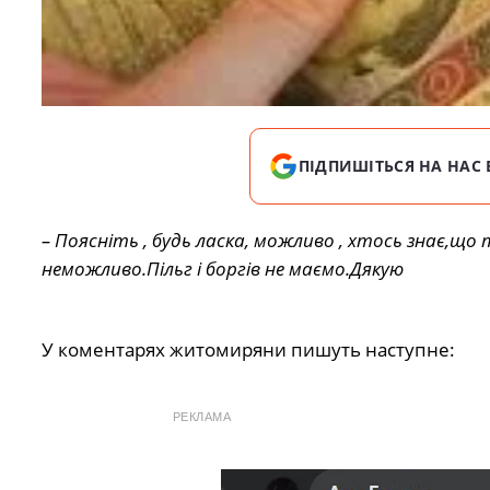
ПІДПИШІТЬСЯ НА НАС 
– Поясніть , будь ласка, можливо , хтось знає,що
неможливо.Пільг і боргів не маємо.Дякую
У коментарях житомиряни пишуть наступне:
РЕКЛАМА