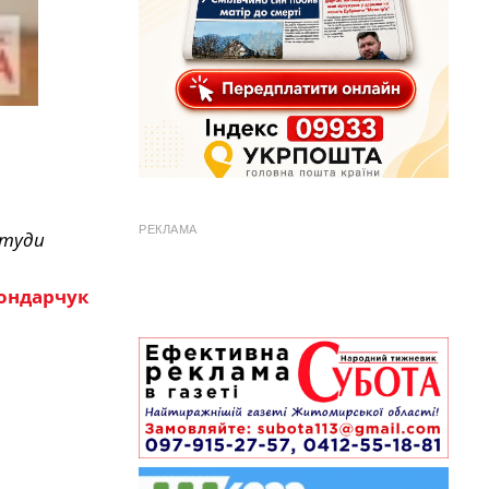
РЕКЛАМА
 туди
ондарчук