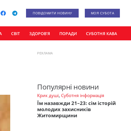
ПОВІДОМИТИ НОВИНУ
МОЯ СУБОТА
А
СВІТ
ЗДОРОВ’Я
ПОРАДИ
СУБОТНЯ КАВА
РЕКЛАМА
Популярні новини
Крик душі
,
Суботня інформація
Їм назавжди 21–23: сім історій
молодих захисників
Житомирщини