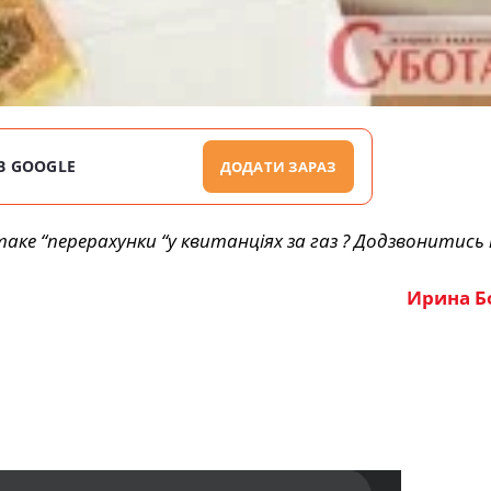
В GOOGLE
ДОДАТИ ЗАРАЗ
 таке “перерахунки “у квитанціях за газ ? Додзвонитись
Ирина Б