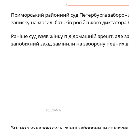
Приморський районний суд Петербурга заборонив
записку на могилі батьків російського диктатора
Раніше суд взяв жінку під домашній арешт, але з
запобіжний захід замінили на заборону певних д
РЕКЛАМА
Згідно з ухвалою суду, жінці заборонили спілкува