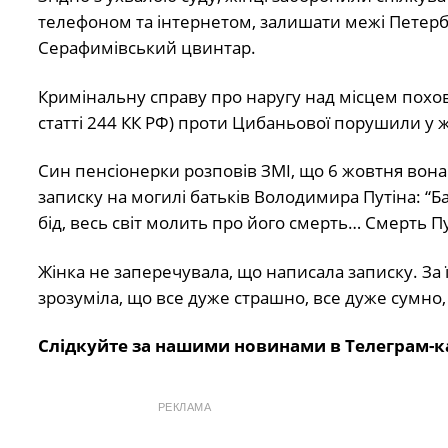
телефоном та інтернетом, залишати межі Петербур
Серафимівський цвинтар.
Кримінальну справу про наругу над місцем похов
статті 244 КК РФ) проти Цибаньової порушили у ж
Син пенсіонерки розповів ЗМІ, що 6 жовтня вон
записку на могилі батьків Володимира Путіна: “Бат
бід, весь світ молить про його смерть… Смерть П
Жінка не заперечувала, що написала записку. За ї
зрозуміла, що все дуже страшно, все дуже сумно,
Слідкуйте за нашими новинами в Телеграм-к
РЕКЛАМА