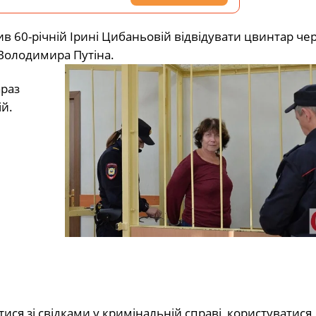
 60-річній Ірині Цибаньовій відвідувати цвинтар че
 Володимира Путіна.
араз
ій.
тися зі свідками у кримінальній справі, користуватися