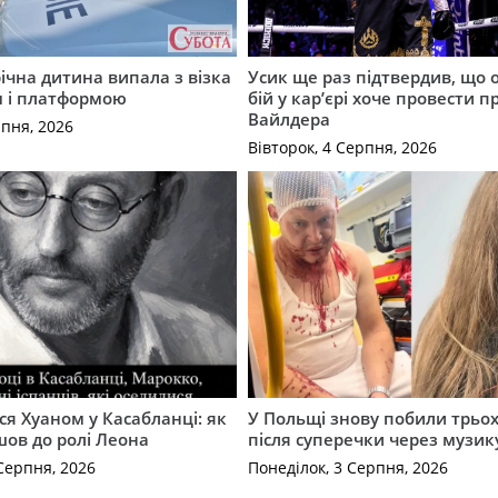
річна дитина випала з візка
Усик ще раз підтвердив, що 
м і платформою
бій у кар’єрі хоче провести п
Вайлдера
рпня, 2026
Вівторок, 4 Серпня, 2026
ся Хуаном у Касабланці: як
У Польщі знову побили трьох
ов до ролі Леона
після суперечки через музик
Серпня, 2026
Понеділок, 3 Серпня, 2026