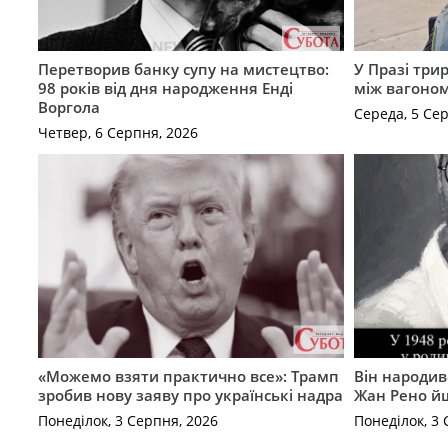
Перетворив банку супу на мистецтво:
У Празі три
98 років від дня народження Енді
між вагоно
Воргола
Середа, 5 Се
Четвер, 6 Серпня, 2026
«Можемо взяти практично все»: Трамп
Він народив
зробив нову заяву про українські надра
Жан Рено йш
Понеділок, 3 Серпня, 2026
Понеділок, 3 