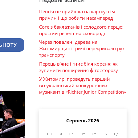
Пенсія не прийшла на картку: сім
причин і що робити насамперед
Соте з баклажанів і солодкого перцю:
простий рецепт на сковороді
Через повалені дерева на
ЬНОТУ
Житомирщині тричі перекривало рух
транспорту
Перець в’яне і гниє біля кореня: як
зупинити поширення фітофторозу
У Житомирі проведуть перший
всеукраїнський конкурс юних
музикантів «Richter Junior Competition»
Серпень 2026
Пн
Вт
Ср
Чт
Пт
Сб
Нд