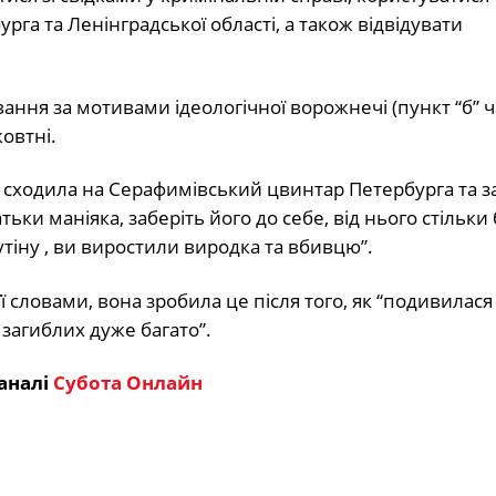
га та Ленінградської області, а також відвідувати
ання за мотивами ідеологічної ворожнечі (пункт “б” 
овтні.
а сходила на Серафимівський цвинтар Петербурга та 
ьки маніяка, заберіть його до себе, від нього стільки
утіну , ви виростили виродка та вбивцю”.
ї словами, вона зробила це після того, як “подивилас
 загиблих дуже багато”.
аналі
Субота Онлайн