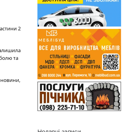
частини 2
залишила
 болю та
я новини,
Недавні записи