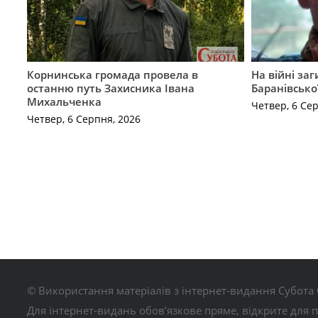
Корнинська громада провела в
На війні за
останню путь Захисника Івана
Баранівсько
Михальченка
Четвер, 6 Се
Четвер, 6 Серпня, 2026
© Використання матеріалів з інтернет-видання Субота 
Для інтернет-видань обов’язкове пряме, відкрите для 