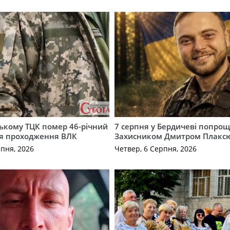
ькому ТЦК помер 46-річний
7 серпня у Бердичеві попрощ
ля проходження ВЛК
Захисником Дмитром Плакс
рпня, 2026
Четвер, 6 Серпня, 2026