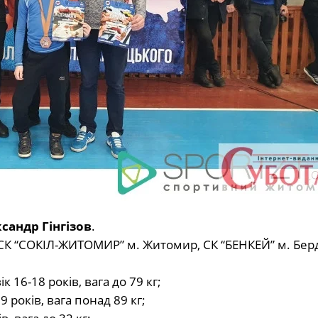
сандр Гінгізов
.
СК “СОКІЛ-ЖИТОМИР” м. Житомир, СК “БЕНКЕЙ” м. Берд
к 16-18 років, вага до 79 кг;
9 років, вага понад 89 кг;