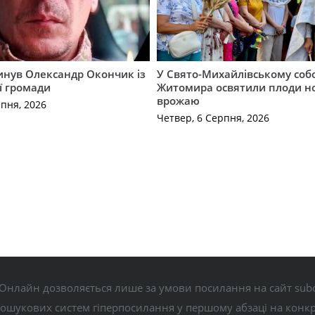
гинув Олександр Окончик із
У Свято-Михайлівському соб
ї громади
Житомира освятили плоди н
врожаю
рпня, 2026
Четвер, 6 Серпня, 2026
Онлайн дозволяється лише за умови посилання на сайт subo
пошукових систем гіперпосилання у першому абзаці на конк