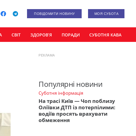
ПОВІДОМИТИ НОВИНУ
МОЯ СУБОТА
А
СВІТ
ЗДОРОВ’Я
ПОРАДИ
СУБОТНЯ КАВА
РЕКЛАМА
Популярні новини
Суботня інформація
На трасі Київ — Чоп поблизу
Оліївки ДТП із потерпілими:
водіїв просять врахувати
обмеження