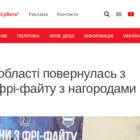
“Субота”
Реклама
Контакти
ЗИВ
ПОЛІТИКА
КРИК ДУШІ
ІНФОРМАЦІЯ
УКРАЇН
області повернулась з
 фрі-файту з нагородами