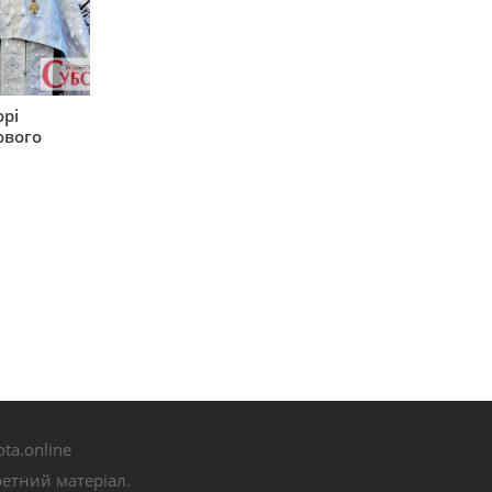
орі
ового
ta.online
ретний матеріал.