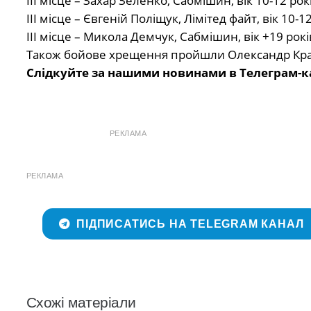
ІІІ місце – Захар Зеленко, Сабмішин, вік 10-12 рокі
ІІІ місце – Євгеній Поліщук, Лімітед файт, вік 10-12
ІІІ місце – Микола Демчук, Сабмішин, вік +19 років
Також бойове хрещення пройшли Олександр Кра
Слідкуйте за нашими новинами в Телеграм-к
РЕКЛАМА
РЕКЛАМА
ПІДПИСАТИСЬ НА TELEGRAM КАНАЛ
Схожі матеріали