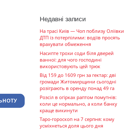
Недавні записи
На трасі Київ — Чоп поблизу Оліївки
ДТП із потерпілими: водіїв просять
врахувати обмеження
Насипте трохи соди біля дверей
ванної: для чого господині
використовують цей трюк
Від 159 до 1609 грн за гектар: дві
громади Житомирщини сьогодні
розіграють в оренду понад 49 га
Розсіл в огірках раптом помутнів:
ЬНОТУ
коли це нормально, а коли банку
краще викинути
Таро-гороскоп на 7 серпня: кому
усміхнеться доля цього дня