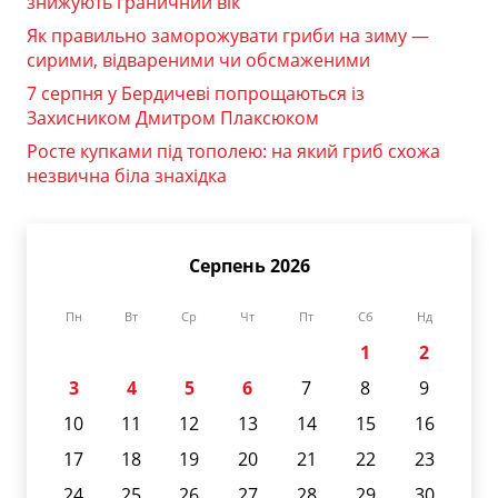
знижують граничний вік
Як правильно заморожувати гриби на зиму —
сирими, відвареними чи обсмаженими
7 серпня у Бердичеві попрощаються із
Захисником Дмитром Плаксюком
Росте купками під тополею: на який гриб схожа
незвична біла знахідка
Серпень 2026
Пн
Вт
Ср
Чт
Пт
Сб
Нд
1
2
3
4
5
6
7
8
9
10
11
12
13
14
15
16
17
18
19
20
21
22
23
24
25
26
27
28
29
30