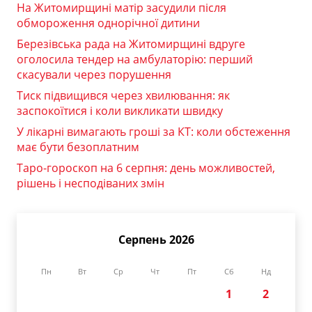
На Житомирщині матір засудили після
обмороження однорічної дитини
Березівська рада на Житомирщині вдруге
оголосила тендер на амбулаторію: перший
скасували через порушення
Тиск підвищився через хвилювання: як
заспокоїтися і коли викликати швидку
У лікарні вимагають гроші за КТ: коли обстеження
має бути безоплатним
Таро-гороскоп на 6 серпня: день можливостей,
рішень і несподіваних змін
Серпень 2026
Пн
Вт
Ср
Чт
Пт
Сб
Нд
1
2