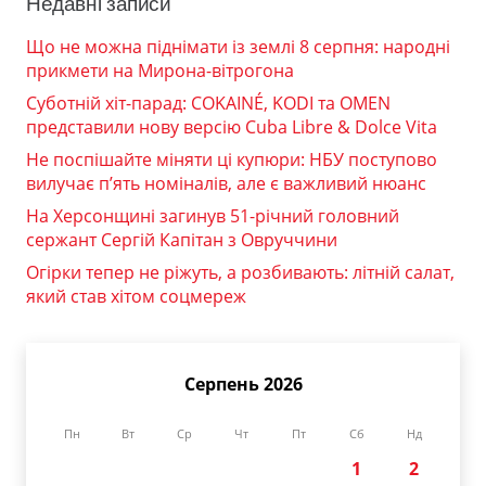
Недавні записи
Що не можна піднімати із землі 8 серпня: народні
прикмети на Мирона-вітрогона
Суботній хіт-парад: COKAINÉ, KODI та OMEN
представили нову версію Cuba Libre & Dolce Vita
Не поспішайте міняти ці купюри: НБУ поступово
вилучає п’ять номіналів, але є важливий нюанс
На Херсонщині загинув 51-річний головний
сержант Сергій Капітан з Овруччини
Огірки тепер не ріжуть, а розбивають: літній салат,
який став хітом соцмереж
Серпень 2026
Пн
Вт
Ср
Чт
Пт
Сб
Нд
1
2