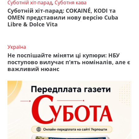
Суботній хіт-парад
,
Суботня кава
Суботній хіт-парад: COKAINÉ, KODI та
OMEN представили нову версію Cuba
Libre & Dolce Vita
Україна
Не поспішайте міняти ці купюри: НБУ
поступово вилучає п’ять номіналів, але є
важливий нюанс