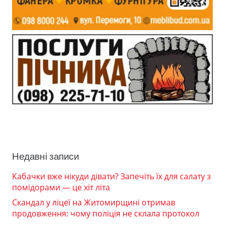
Недавні записи
Кабачки вже нікуди дівати? Запечіть їх для салату з
помідорами — це хіт літа
Скандал у ліцеї на Житомирщині отримав
продовження: чому поліція не склала протокол