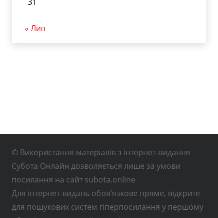
31
« Лип
© Використання матеріалів з інтернет-видання
Субота Онлайн дозволяється лише за умови
посилання на сайт subota.online
Для інтернет-видань обов’язкове пряме, відкрите
для пошукових систем гіперпосилання у першому