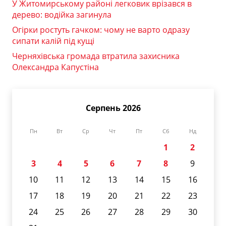
У Житомирському районі легковик врізався в
дерево: водійка загинула
Огірки ростуть гачком: чому не варто одразу
сипати калій під кущі
Черняхівська громада втратила захисника
Олександра Капустіна
Серпень 2026
Пн
Вт
Ср
Чт
Пт
Сб
Нд
1
2
3
4
5
6
7
8
9
10
11
12
13
14
15
16
17
18
19
20
21
22
23
24
25
26
27
28
29
30