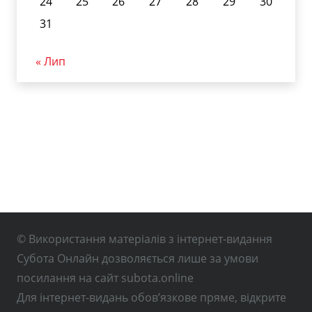
24
25
26
27
28
29
30
31
« Лип
© Використання матеріалів з інтернет-видання
Субота Онлайн дозволяється лише за умови
посилання на сайт subota.online
Для інтернет-видань обов’язкове пряме, відкрите