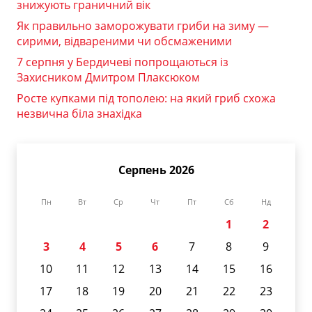
знижують граничний вік
Як правильно заморожувати гриби на зиму —
сирими, відвареними чи обсмаженими
7 серпня у Бердичеві попрощаються із
Захисником Дмитром Плаксюком
Росте купками під тополею: на який гриб схожа
незвична біла знахідка
Серпень 2026
Пн
Вт
Ср
Чт
Пт
Сб
Нд
1
2
3
4
5
6
7
8
9
10
11
12
13
14
15
16
17
18
19
20
21
22
23