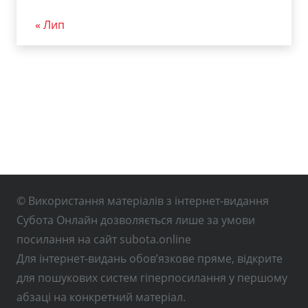
« Лип
© Використання матеріалів з інтернет-видання
Субота Онлайн дозволяється лише за умови
посилання на сайт subota.online
Для інтернет-видань обов’язкове пряме, відкрите
для пошукових систем гіперпосилання у першому
абзаці на конкретний матеріал.