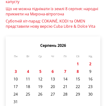
капусту
Що не можна піднімати із землі 8 серпня: народні
прикмети на Мирона-вітрогона
Суботній хіт-парад: COKAINÉ, KODI та OMEN
представили нову версію Cuba Libre & Dolce Vita
Серпень 2026
Пн
Вт
Ср
Чт
Пт
Сб
Нд
1
2
3
4
5
6
7
8
9
10
11
12
13
14
15
16
17
18
19
20
21
22
23
24
25
26
27
28
29
30
31