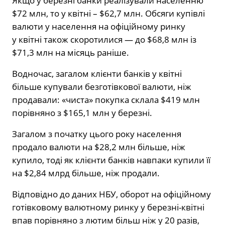
Якщо у березні банки реалізували населенню
$72 млн, то у квітні – $62,7 млн. Обсяги купівлі
валюти у населення на офіційному ринку
у квітні також скоротилися — до $68,8 млн із
$71,3 млн на місяць раніше.
Водночас, загалом клієнти банків у квітні
більше купували безготівкової валюти, ніж
продавали: «чиста» покупка склала $419 млн
порівняно з $165,1 млн у березні.
Загалом з початку цього року населення
продало валюти на $28,2 млн більше, ніж
купило, тоді як клієнти банків навпаки купили її
на $2,84 млрд більше, ніж продали.
Відповідно до даних НБУ, оборот на офіційному
готівковому валютному ринку у березні-квітні
впав порівняно з лютим більш ніж у 20 разів,