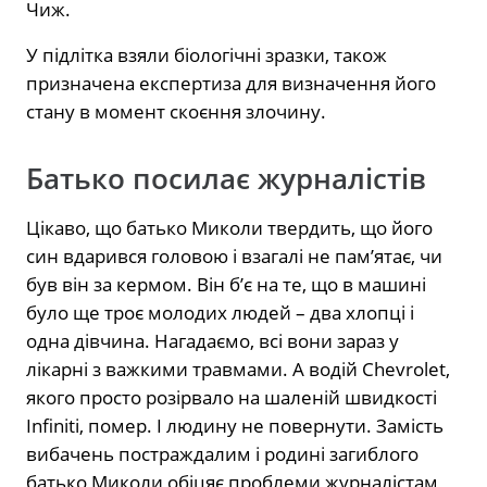
Чиж.
У підлітка взяли біологічні зразки, також
призначена експертиза для визначення його
стану в момент скоєння злочину.
Батько посилає журналістів
Цікаво, що батько Миколи твердить, що його
син вдарився головою і взагалі не пам’ятає, чи
був він за кермом. Він б’є на те, що в машині
було ще троє молодих людей – два хлопці і
одна дівчина. Нагадаємо, всі вони зараз у
лікарні з важкими травмами. А водій Chevrolet,
якого просто розірвало на шаленій швидкості
Infiniti, помер. І людину не повернути. Замість
вибачень постраждалим і родині загиблого
батько Миколи обіцяє проблеми журналістам,