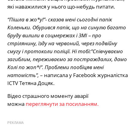
які наважилися у нього що-небудь питати.
“Пішла в жо*у!”- сказав мені сьогодні папік
Коленьки. Обурився папік, що на синулю багато
бруду вилили в соцмережах і ЗМІ – про
стрілянину, їзду на червоний, через подвійну
смугу і протоколи поліції. Ні тобі:”Співчуваємо
загиблим, переживаємо за постраждалих, дамо
Колі по жоп*і”. Проблеми пообіцяв мені
натомість”,
– написала у Facebook журналістка
ICTV Тетяна Доцяк.
Відео страшного моменту аварії
можна
переглянути за посиланням.
РЕКЛАМА