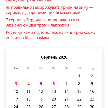
знижують граничний вік
Як правильно заморожувати гриби на зиму —
сирими, відвареними чи обсмаженими
7 серпня у Бердичеві попрощаються із
Захисником Дмитром Плаксюком
Росте купками під тополею: на який гриб схожа
незвична біла знахідка
Серпень 2026
Пн
Вт
Ср
Чт
Пт
Сб
Нд
1
2
3
4
5
6
7
8
9
10
11
12
13
14
15
16
17
18
19
20
21
22
23
24
25
26
27
28
29
30