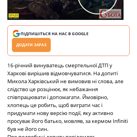
ПІДПИШІТЬСЯ НА НАС В GOOGLE
ДОДАТИ ЗАРАЗ
16-річний винуватець смертельної ДТП у
Харкові вирішив відмовчуватися. На допиті
Микола Харківський не вимовив ні слова, але
слідство це розцінює, як небажання
співпрацювати і допомагати. Ймовірно,
хлопець це робить, щоб виграти час і
придумати нову версію події, яку активно
просуває його батько, мовляв, за кермом Infiniti
був не його син.
Про подробиці допиту повідомляє