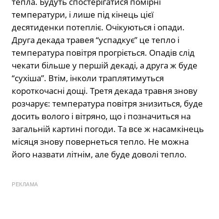
тепла. Будуть спостерігатися помірні
температури, і лише під кінець цієї
десятиденки потепліє. Очікуються і опади.
Друга декада травея “успадкує” це тепло і
температура повітря прогріється. Опадів слід
чекати більше у першій декаді, а друга ж буде
“сухіша”. Втім, інколи траплятимуться
короткочасні дощі. Третя декада травня знову
розчарує: температура повітря знизиться, буде
досить волого і вітряно, що і позначиться на
загальній картині погоди. Та все ж насамкінець
місяця знову повернеться тепло. Не можна
його назвати літнім, але буде доволі тепло.
РЕКЛАМА