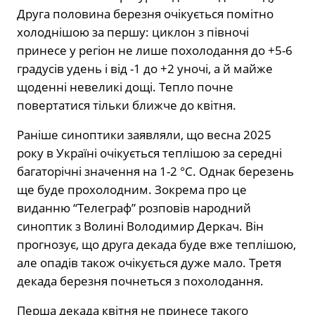
Друга половина березня очікується помітно
холоднішою за першу: циклон з півночі
принесе у регіон не лише похолодання до +5-6
градусів удень і від -1 до +2 уночі, а й майже
щоденні невеликі дощі. Тепло почне
повертатися тільки ближче до квітня.
Раніше синоптики заявляли, що весна 2025
року в Україні очікується теплішою за середні
багаторічні значення на 1-2 °C. Однак березень
ще буде прохолодним. Зокрема про це
виданню “Телеграф” розповів народний
синоптик з Волині Володимир Деркач. Він
прогнозує, що друга декада буде вже теплішою,
але опадів також очікується дуже мало. Третя
декада березня почнеться з похолодання.
Перша декада квітня не принесе такого