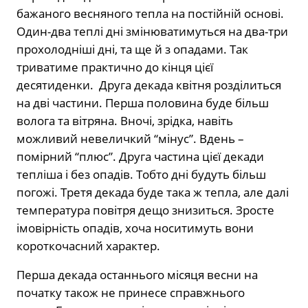
бажаного весняного тепла на постійній основі.
Один-два теплі дні змінюватимуться на два-три
прохолодніші дні, та ще й з опадами. Так
триватиме практично до кінця цієї
десятиденки. Друга декада квітня розділиться
на дві частини. Перша половина буде більш
волога та вітряна. Вночі, зрідка, навіть
можливий невеличкий “мінус”. Вдень –
помірний “плюс”. Друга частина цієї декади
тепліша і без опадів. Тобто дні будуть більш
погожі. Третя декада буде така ж тепла, але далі
температура повітря дещо знизиться. Зросте
імовірність опадів, хоча носитимуть вони
короткочасний характер.
Перша декада останнього місяця весни на
початку також не принесе справжнього