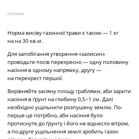
РЕКЛАМА
Норма висіву газонної трави є такою — 1 кг
на на 30 кв.м.
Для запобігання утворення «залисин»
проводьте посів перехресно — одну половину
насіння в одному напрямку, другу —
на перехрест першої.
Вирівняйте засіяну площу граблями, аби зарити
насіння в ґрунт на глибину 0,5−1 см. Далі
необхідно ущільнити розпушену землю. По-
перше це потрібно, аби насіння було
протиснуте до ґрунту і його не віднесло вітром,
а по-друге ущільнення землі зробить газон