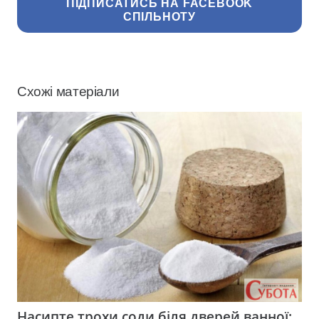
ПІДПИСАТИСЬ НА FACEBOOK
СПІЛЬНОТУ
Схожі матеріали
Насипте трохи соди біля дверей ванної: