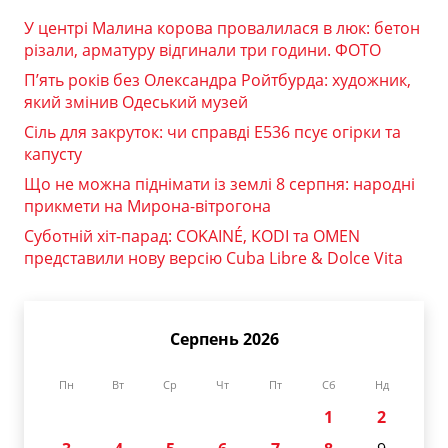
У центрі Малина корова провалилася в люк: бетон
різали, арматуру відгинали три години. ФОТО
П’ять років без Олександра Ройтбурда: художник,
який змінив Одеський музей
Сіль для закруток: чи справді Е536 псує огірки та
капусту
Що не можна піднімати із землі 8 серпня: народні
прикмети на Мирона-вітрогона
Суботній хіт-парад: COKAINÉ, KODI та OMEN
представили нову версію Cuba Libre & Dolce Vita
Серпень 2026
Пн
Вт
Ср
Чт
Пт
Сб
Нд
1
2