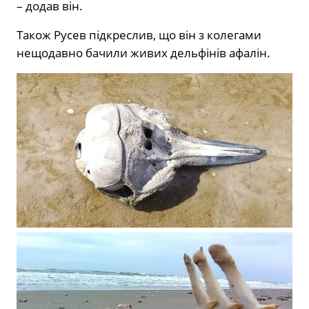
– додав він.
Також Русев підкреслив, що він з колегами
нещодавно бачили живих дельфінів афалін.