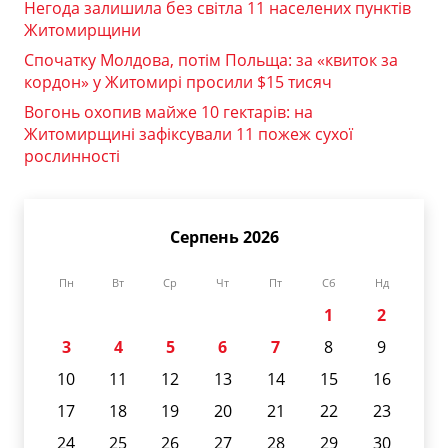
Негода залишила без світла 11 населених пунктів
Житомирщини
Спочатку Молдова, потім Польща: за «квиток за
кордон» у Житомирі просили $15 тисяч
Вогонь охопив майже 10 гектарів: на
Житомирщині зафіксували 11 пожеж сухої
рослинності
Серпень 2026
Пн
Вт
Ср
Чт
Пт
Сб
Нд
1
2
3
4
5
6
7
8
9
10
11
12
13
14
15
16
17
18
19
20
21
22
23
24
25
26
27
28
29
30