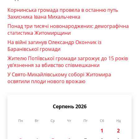
Корнинська громада провела в останню путь
Захисника Івана Михальченка
Понад три тисячі новонароджених: демографічна
статистика Житомирщини
На війні загинув Олександр Окончик із
Баранівської громади
Жителю Потіївської громади загрожує до 15 років
ув’язнення за вбивство співмешканки
У Свято-Михайлівському соборі Житомира
освятили плоди нового врожаю
Серпень 2026
Пн
Вт
Ср
Чт
Пт
Сб
Нд
1
2