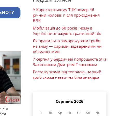
У Коростенському ТЦК помер 46-
ЬНОТУ
річний чоловік після проходження
ВЛК
Мобілізація до 60 років: чому в
Україні не знижують граничний вік
Як правильно заморожувати гриби
на зиму — сирими, відвареними чи
обсмаженими
7 серпня у Бердичеві попрощаються із
Захисником Дмитром Плаксюком
Росте купками під тополею: на який
гриб схожа незвична біла знахідка
Серпень 2026
: сім
Пн
Вт
Ср
Чт
Пт
Сб
Нд
ред