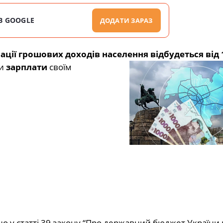
В GOOGLE
ДОДАТИ ЗАРАЗ
ції грошових доходів населення відбудеться від 1
ти
зарплати
своїм
о у статті 39 закону “Про державний бюджет України 