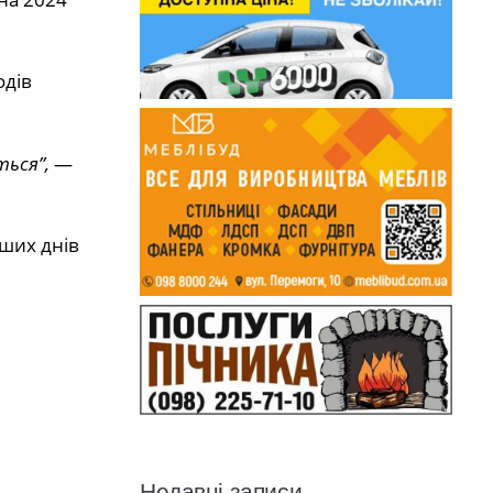
одів
ться”,
—
ших днів
Недавні записи