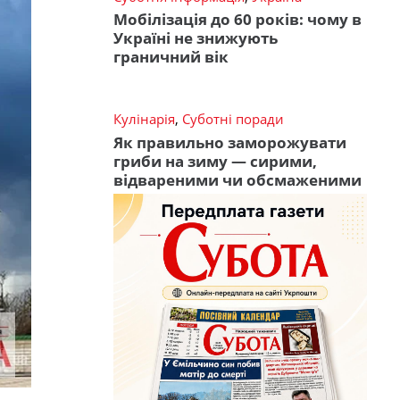
Мобілізація до 60 років: чому в
Україні не знижують
граничний вік
Кулінарія
,
Суботні поради
Як правильно заморожувати
гриби на зиму — сирими,
відвареними чи обсмаженими