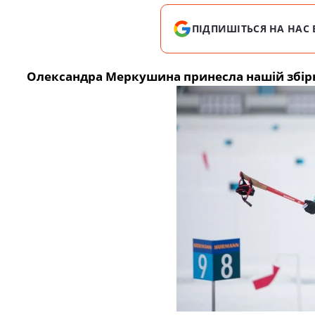
ПІДПИШІТЬСЯ НА НАС 
Олександра Меркушина принесла нашій збірні