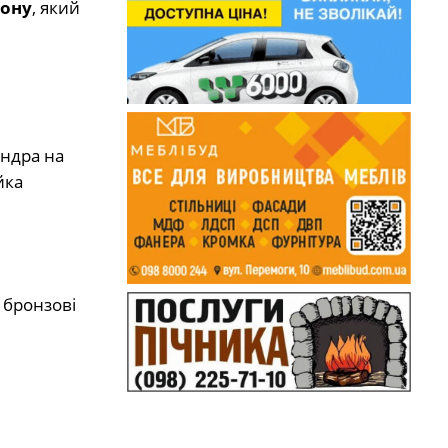
лону
, який
андра на
йка
 бронзові