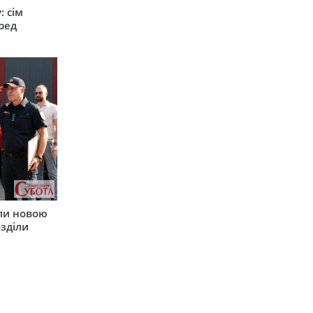
: сім
ред
ли новою
зділи