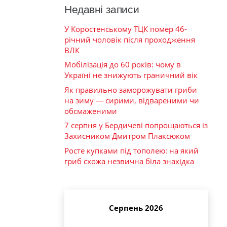
Недавні записи
У Коростенському ТЦК помер 46-
річний чоловік після проходження
ВЛК
Мобілізація до 60 років: чому в
Україні не знижують граничний вік
Як правильно заморожувати гриби
на зиму — сирими, відвареними чи
обсмаженими
7 серпня у Бердичеві попрощаються із
Захисником Дмитром Плаксюком
Росте купками під тополею: на який
гриб схожа незвична біла знахідка
Серпень 2026