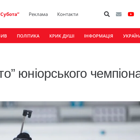
“Субота”
Реклама
Контакти
ЗИВ
ПОЛІТИКА
КРИК ДУШІ
ІНФОРМАЦІЯ
УКРАЇН
то” юніорського чемпіон