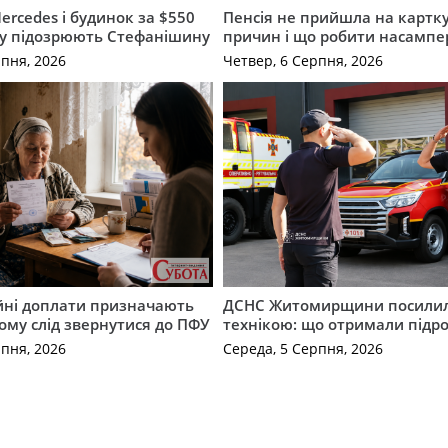
ercedes і будинок за $550
Пенсія не прийшла на картку
му підозрюють Стефанішину
причин і що робити насампе
рпня, 2026
Четвер, 6 Серпня, 2026
ійні доплати призначають
ДСНС Житомирщини посили
кому слід звернутися до ПФУ
технікою: що отримали підро
рпня, 2026
Середа, 5 Серпня, 2026