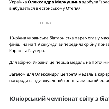
Українка
Олександра Меркушина
здобула “золо
відбувається в естонському Отепяя.
РЕКЛАМА
19-річна українська біатлоністка перемогла у ма
фініші на на 1,9 секунди випередила срібну приз
Карлотта Гаутеро.
Для збірної України це перша медаль на поточні
Загалом для Олександри це третя медаль в кар’єр
нагороди в індивідуальній гонці та змішаній еста
Юніорський чемпіонат світу з біа