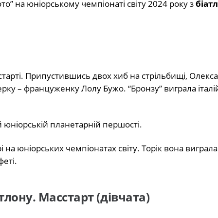
то” на юніорському чемпіонаті світу 2024 року з
біат
сстарті. Припустившись двох хиб на стрільбищі, Олекс
ерку – француженку Лолу Бужо. “Бронзу” виграла італі
й юніорській планетарній першості.
і на юніорських чемпіонатах світу. Торік вона виграла
феті.
тлону. Масстарт (дівчата)