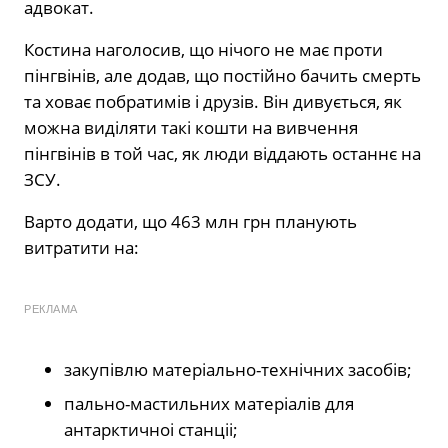
адвокат.
Костина наголосив, що нічого не має проти
пінгвінів, але додав, що постійно бачить смерть
та ховає побратимів і друзів. Він дивується, як
можна виділяти такі кошти на вивчення
пінгвінів в той час, як люди віддають останнє на
ЗСУ.
Варто додати, що 463 млн грн планують
витратити на:
РЕКЛАМА
закупiвлю матеріально-технічних засобiв;
пально-мастильних матерiалiв для
антарктичноi станцii;