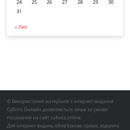
24
25
26
27
28
29
30
31
« Лип
© Використання матеріалів з інтернет-видання
Субота Онлайн дозволяється лише за умови
посилання на сайт subota.online
Для інтернет-видань обов’язкове пряме, відкрите