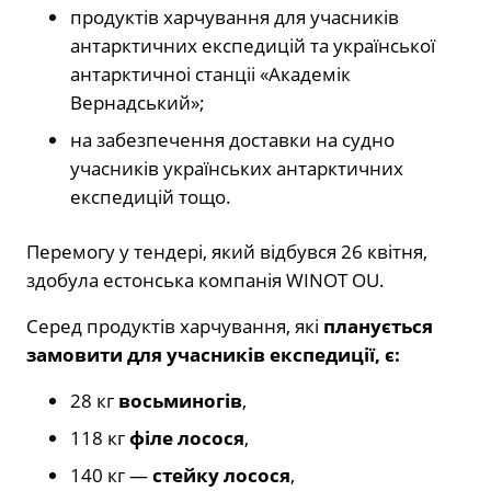
продуктiв харчування для учасникiв
антарктичних експедицiй та української
антарктичноi станцii «Академiк
Вернадський»;
на забезпечення доставки на судно
учасникiв українських антарктичних
експедицiй тощо.
Перемогу у тендері, який відбувся 26 квітня,
здобула естонська компанія WINOT OU.
Cеред продуктів харчування, які
планується
замовити для учасників експедиції, є:
28 кг
восьминогів
,
118 кг
філе лосося
,
140 кг —
стейку лосося
,