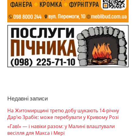
Недавні записи
На Житомирщині третю добу шукають 14-річну
Дар’ю Зрабіє: може перебувати у Кривому Розі
«Гав!» — і навіки разом: у Малині влаштували
весілля для Макса і Мері