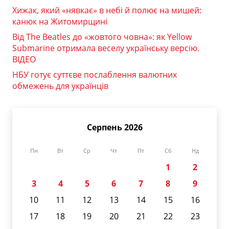
Хижак, який «нявкає» в небі й полює на мишей:
канюк на Житомирщині
Від The Beatles до «жовтого човна»: як Yellow
Submarine отримала веселу українську версію.
ВІДЕО
НБУ готує суттєве послаблення валютних
обмежень для українців
Серпень 2026
Пн
Вт
Ср
Чт
Пт
Сб
Нд
1
2
3
4
5
6
7
8
9
10
11
12
13
14
15
16
17
18
19
20
21
22
23