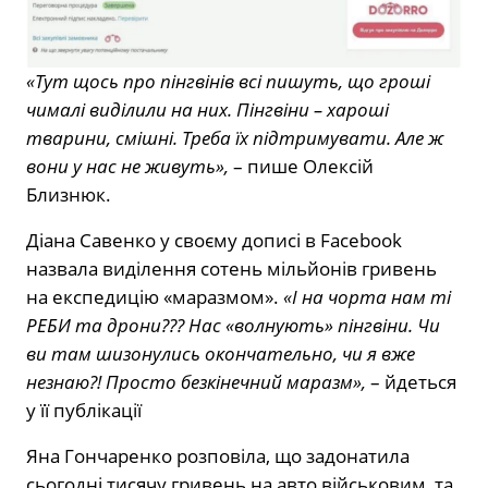
«Тут щось про пінгвінів всі пишуть, що гроші
чималі виділили на них. Пінгвіни – хароші
тварини, смішні. Треба їх підтримувати. Але ж
вони у нас не живуть»,
– пише Олексій
Близнюк.
Діана Савенко у своєму дописі в Facebook
назвала виділення сотень мільйонів гривень
на експедицію «маразмом».
«І на чорта нам ті
РЕБИ та дрони??? Нас «волнують» пінгвіни. Чи
ви там шизонулись окончательно, чи я вже
незнаю?! Просто безкінечний маразм»,
– йдеться
у її публікації
Яна Гончаренко розповіла, що задонатила
сьогодні тисячу гривень на авто військовим, та