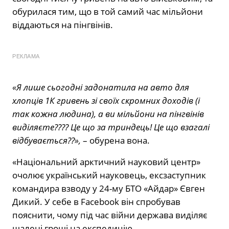
обурилася тим, що в той самий час мільйони
віддаються на пінгвінів.
РЕКЛАМА
«Я лише сьогодні задонатила на авто для
хлопців 1К гривень зі своїх скромних доходів (і
так кожна людина), а ви мільйони на пінгвінів
виділяєте???? Це що за триндець! Це що взагалі
відбувається??»,
– обурена вона.
«Національний арктичний науковий центр»
очолює український науковець, ексзаступник
командира взводу у 24-му БТО «Айдар» Євген
Дикий. У себе в Facebook він спробував
пояснити, чому під час війни держава виділяє
шалені гроші на експедицію.