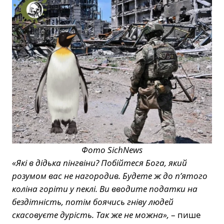
Фото SichNews
«Які в дідька пінгвіни? Побійтеся Бога, який
розумом вас не нагородив. Будете ж до пʼятого
коліна горіти у пеклі. Ви вводите податки на
бездітність, потім боячись гніву людей
скасовуєте дурість. Так же не можна»,
– пише