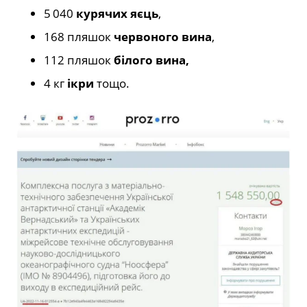
5 040
курячих яєць
,
168 пляшок
червоного вина
,
112 пляшок
білого вина,
4 кг
ікри
тощо.