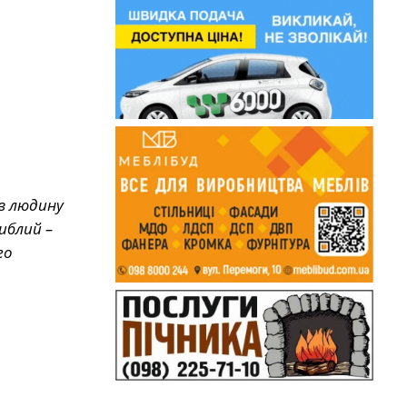
в людину
иблий –
го