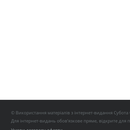
© Використання матеріалів з інтернет-видання Субота 
Для інтернет-видань обов’язкове пряме, відкрите для 
Умови договору оферти