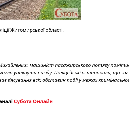
ліції Житомирської області.
в – Михайленки» машиніст пасажирського потягу поміти
могло уникнути наїзду. Поліцейські встановили, що заг
ає з’ясування всіх обставин події у межах кримінально
аналі
Субота Онлайн