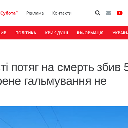
“Субота”
Реклама
Контакти
ЗИВ
ПОЛІТИКА
КРИК ДУШІ
ІНФОРМАЦІЯ
УКРАЇН
і потяг на смерть збив 
трене гальмування не