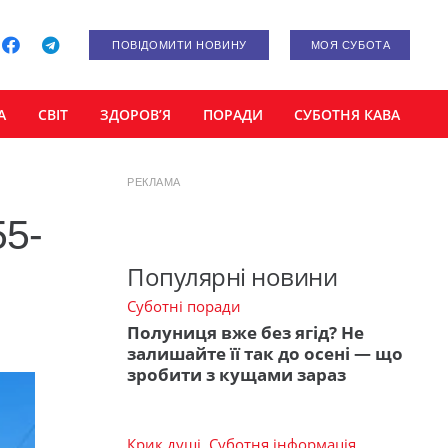
ПОВІДОМИТИ НОВИНУ
МОЯ СУБОТА
А
СВІТ
ЗДОРОВ’Я
ПОРАДИ
СУБОТНЯ КАВА
РЕКЛАМА
55-
Популярні новини
Суботні поради
Полуниця вже без ягід? Не
залишайте її так до осені — що
зробити з кущами зараз
Крик душі
,
Суботня інформація