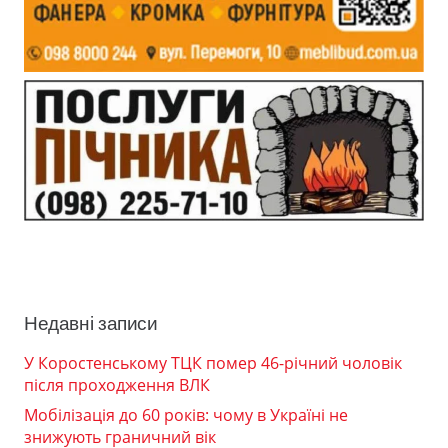
Недавні записи
У Коростенському ТЦК помер 46-річний чоловік
після проходження ВЛК
Мобілізація до 60 років: чому в Україні не
знижують граничний вік