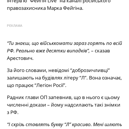
інтерв’ю “Фейгін Live” на каналі російського
правозахисника Марка Фейгіна.
РЕКЛАМА
“Ти знаєш, що військкомати зараз горять по всій
РФ. Реально вже десятки випадків”,
– сказав
Арестович.
За його словами, невідомі “доброзичливці”
залишають на будівлях літеру “Л”. Вона означає,
що працює “Легіон Росії”.
Радник глави ОП запевнив, що в нього є цьому
численні докази – йому надсилають такі знімки
з РФ.
“І скрізь ставлять букву “Л” красиво. Мені шлють