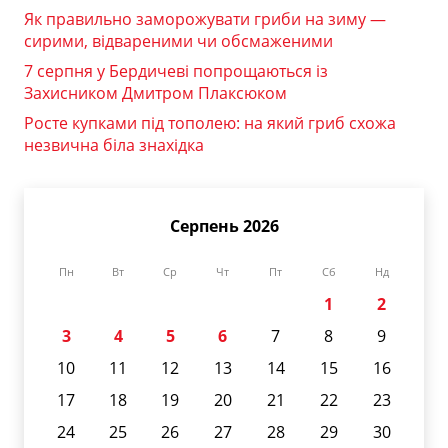
Як правильно заморожувати гриби на зиму —
сирими, відвареними чи обсмаженими
7 серпня у Бердичеві попрощаються із
Захисником Дмитром Плаксюком
Росте купками під тополею: на який гриб схожа
незвична біла знахідка
Серпень 2026
Пн
Вт
Ср
Чт
Пт
Сб
Нд
1
2
3
4
5
6
7
8
9
10
11
12
13
14
15
16
17
18
19
20
21
22
23
24
25
26
27
28
29
30