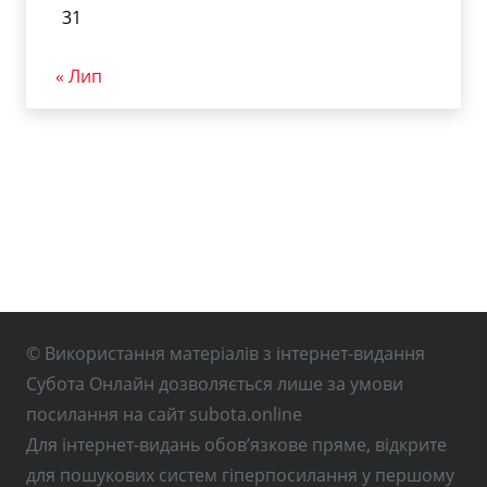
31
« Лип
© Використання матеріалів з інтернет-видання
Субота Онлайн дозволяється лише за умови
посилання на сайт subota.online
Для інтернет-видань обов’язкове пряме, відкрите
для пошукових систем гіперпосилання у першому