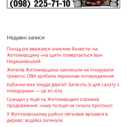
Недавні записи
Понад рік вважався зниклим безвісти: на
Житомирщину «на щиті» повертається Іван
Недашківський
Жителів Житомирщини закликали не ігнорувати
тривоги: ОВА зробила термінове попередження
Кабачки вже нікуди дівати? Запечіть їх для салату з
помідорами — це хіт літа
Скандал у ліцеї на Житомирщині отримав
продовження: чому поліція не склала протокол
У Житомирському районі легковик врізався в
дерево: водійка загинула