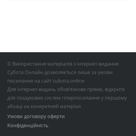
© Використання матеріалів з інтернет-видання
Субота Онлайн дозволяється лише за умови
посилання на сайт subota.online
Для інтернет-видань обов’язкове пряме, відкрите
для пошукових систем гіперпосилання у першому
абзаці на конкретний матеріал.
Умови договору оферти
Конфіденційність