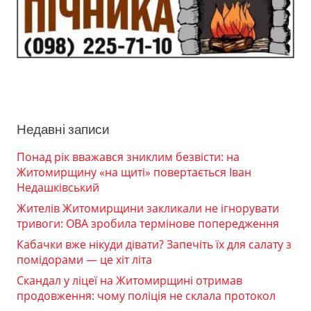
Недавні записи
Понад рік вважався зниклим безвісти: на
Житомирщину «на щиті» повертається Іван
Недашківський
Жителів Житомирщини закликали не ігнорувати
тривоги: ОВА зробила термінове попередження
Кабачки вже нікуди дівати? Запечіть їх для салату з
помідорами — це хіт літа
Скандал у ліцеї на Житомирщині отримав
продовження: чому поліція не склала протокол