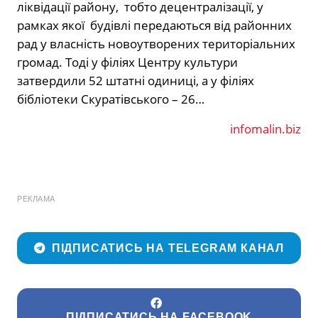
ліквідації району, тобто децентралізації, у
рамках якої будівлі передаються від районних
рад у власність новоутворених територіальних
громад. Тоді у філіях Центру культури
затвердили 52 штатні одиниці, а у філіях
бібліотеки Скуратівського – 26…
infomalin.biz
РЕКЛАМА
ПІДПИСАТИСЬ НА TELEGRAM КАНАЛ
ПІДПИСАТИСЬ НА FACEBOOK