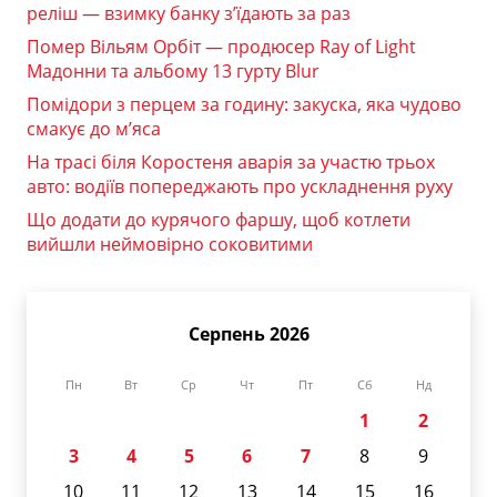
реліш — взимку банку з’їдають за раз
Помер Вільям Орбіт — продюсер Ray of Light
Мадонни та альбому 13 гурту Blur
Помідори з перцем за годину: закуска, яка чудово
смакує до м’яса
На трасі біля Коростеня аварія за участю трьох
авто: водіїв попереджають про ускладнення руху
Що додати до курячого фаршу, щоб котлети
вийшли неймовірно соковитими
Серпень 2026
Пн
Вт
Ср
Чт
Пт
Сб
Нд
1
2
3
4
5
6
7
8
9
10
11
12
13
14
15
16