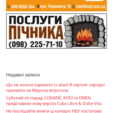
Недавні записи
Що не можна піднімати із землі 8 серпня: народні
прикмети на Мирона-вітрогона
Суботній хіт-парад: COKAINÉ, KODI та OMEN
представили нову версію Cuba Libre & Dolce Vita
Не поспішайте міняти ці купюри: НБУ поступово