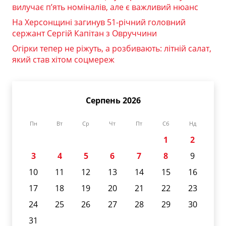
вилучає п’ять номіналів, але є важливий нюанс
На Херсонщині загинув 51-річний головний
сержант Сергій Капітан з Овруччини
Огірки тепер не ріжуть, а розбивають: літній салат,
який став хітом соцмереж
Серпень 2026
Пн
Вт
Ср
Чт
Пт
Сб
Нд
1
2
3
4
5
6
7
8
9
10
11
12
13
14
15
16
17
18
19
20
21
22
23
24
25
26
27
28
29
30
31