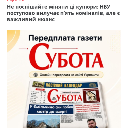
Не поспішайте міняти ці купюри: НБУ
поступово вилучає п’ять номіналів, але є
важливий нюанс