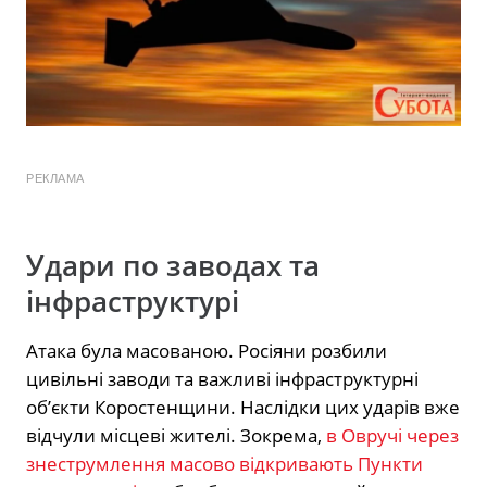
РЕКЛАМА
Удари по заводах та
інфраструктурі
Атака була масованою. Росіяни розбили
цивільні заводи та важливі інфраструктурні
об’єкти Коростенщини. Наслідки цих ударів вже
відчули місцеві жителі. Зокрема,
в Овручі через
знеструмлення масово відкривають Пункти