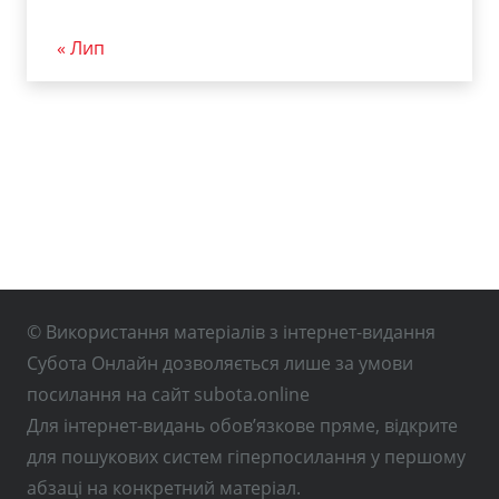
« Лип
© Використання матеріалів з інтернет-видання
Субота Онлайн дозволяється лише за умови
посилання на сайт subota.online
Для інтернет-видань обов’язкове пряме, відкрите
для пошукових систем гіперпосилання у першому
абзаці на конкретний матеріал.