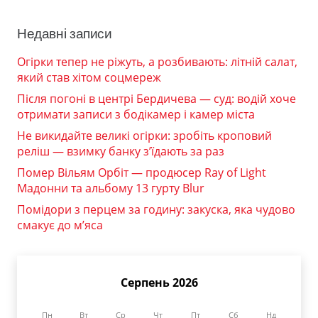
Недавні записи
Огірки тепер не ріжуть, а розбивають: літній салат,
який став хітом соцмереж
Після погоні в центрі Бердичева — суд: водій хоче
отримати записи з бодікамер і камер міста
Не викидайте великі огірки: зробіть кроповий
реліш — взимку банку з’їдають за раз
Помер Вільям Орбіт — продюсер Ray of Light
Мадонни та альбому 13 гурту Blur
Помідори з перцем за годину: закуска, яка чудово
смакує до м’яса
Серпень 2026
Пн
Вт
Ср
Чт
Пт
Сб
Нд