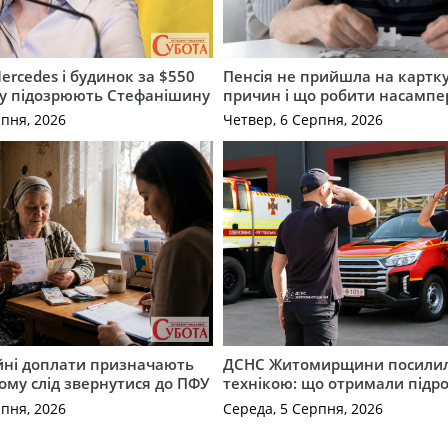
ercedes і будинок за $550
Пенсія не прийшла на картку
му підозрюють Стефанішину
причин і що робити насампе
рпня, 2026
Четвер, 6 Серпня, 2026
ійні доплати призначають
ДСНС Житомирщини посили
кому слід звернутися до ПФУ
технікою: що отримали підро
рпня, 2026
Середа, 5 Серпня, 2026