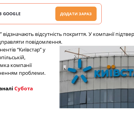
В GOOGLE
ДОДАТИ ЗАРАЗ
” відзначають відсутність покриття. У компанії підтв
ідправляти повідомлення.
ентів “Київстар” у
опільській,
имка компанії
уненням проблеми.
аналі
Субота