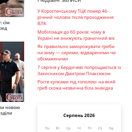
У Коростенському ТЦК помер 46-
річний чоловік після проходження
: сім
ВЛК
ред
Мобілізація до 60 років: чому в
Україні не знижують граничний вік
Як правильно заморожувати гриби
на зиму — сирими, відвареними чи
обсмаженими
7 серпня у Бердичеві попрощаються із
Захисником Дмитром Плаксюком
Росте купками під тополею: на який
гриб схожа незвична біла знахідка
ли новою
зділи
Серпень 2026
Пн
Вт
Ср
Чт
Пт
Сб
Нд