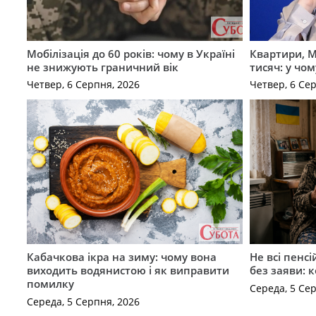
Мобілізація до 60 років: чому в Україні
Квартири, M
не знижують граничний вік
тисяч: у чо
Четвер, 6 Серпня, 2026
Четвер, 6 Се
Кабачкова ікра на зиму: чому вона
Не всі пенс
виходить водянистою і як виправити
без заяви: 
помилку
Середа, 5 Се
Середа, 5 Серпня, 2026