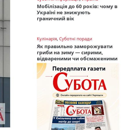
Мобілізація до 60 років: чому в
Україні не знижують
граничний вік
Кулінарія
,
Суботні поради
Як правильно заморожувати
гриби на зиму — сирими,
відвареними чи обсмаженими