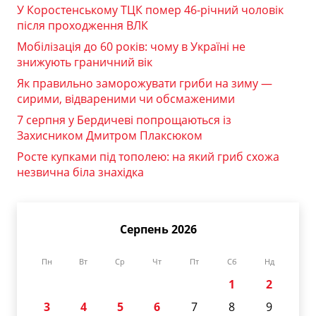
У Коростенському ТЦК помер 46-річний чоловік
після проходження ВЛК
Мобілізація до 60 років: чому в Україні не
знижують граничний вік
Як правильно заморожувати гриби на зиму —
сирими, відвареними чи обсмаженими
7 серпня у Бердичеві попрощаються із
Захисником Дмитром Плаксюком
Росте купками під тополею: на який гриб схожа
незвична біла знахідка
Серпень 2026
Пн
Вт
Ср
Чт
Пт
Сб
Нд
1
2
3
4
5
6
7
8
9