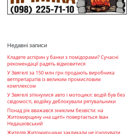
Недавні записи
Кладете аспірин у банки з помідорами? Сучасні
рекомендації радять відмовитися
У Звягелі за 150 млн грн продають виробника
ветпрепаратів із великим промисловим
комплексом
У Звягелі зіткнулися авто і мотоцикл: водій був без
свідомості, водійку деблокували рятувальники
Понад рік вважався зниклим безвісти: на
Житомирщину «на щиті» повертається Іван
Недашківський
Жителів Житомирщини закликали не ігнорувати