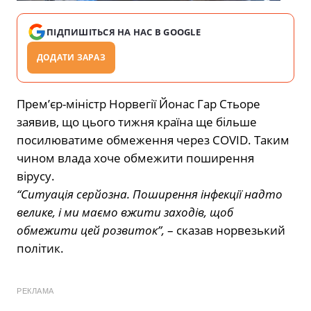
ПІДПИШІТЬСЯ НА НАС В GOOGLE
ДОДАТИ ЗАРАЗ
Прем’єр-міністр Норвегії Йонас Гар Стьоре
заявив, що цього тижня країна ще більше
посилюватиме обмеження через COVID. Таким
чином влада хоче обмежити поширення
вірусу.
“Ситуація серйозна. Поширення інфекції надто
велике, і ми маємо вжити заходів, щоб
обмежити цей розвиток”,
– сказав норвезький
політик.
РЕКЛАМА