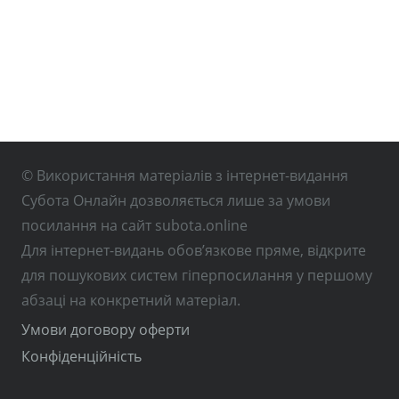
© Використання матеріалів з інтернет-видання
Субота Онлайн дозволяється лише за умови
посилання на сайт subota.online
Для інтернет-видань обов’язкове пряме, відкрите
для пошукових систем гіперпосилання у першому
абзаці на конкретний матеріал.
Умови договору оферти
Конфіденційність