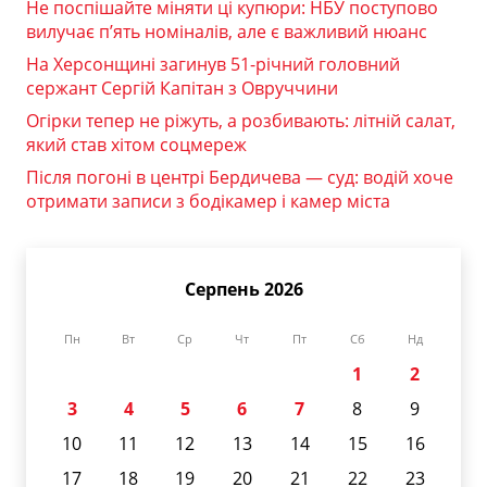
Не поспішайте міняти ці купюри: НБУ поступово
вилучає п’ять номіналів, але є важливий нюанс
На Херсонщині загинув 51-річний головний
сержант Сергій Капітан з Овруччини
Огірки тепер не ріжуть, а розбивають: літній салат,
який став хітом соцмереж
Після погоні в центрі Бердичева — суд: водій хоче
отримати записи з бодікамер і камер міста
Серпень 2026
Пн
Вт
Ср
Чт
Пт
Сб
Нд
1
2
3
4
5
6
7
8
9
10
11
12
13
14
15
16
17
18
19
20
21
22
23