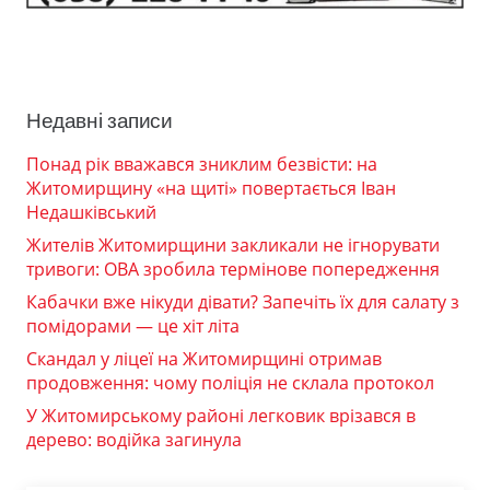
Недавні записи
Понад рік вважався зниклим безвісти: на
Житомирщину «на щиті» повертається Іван
Недашківський
Жителів Житомирщини закликали не ігнорувати
тривоги: ОВА зробила термінове попередження
Кабачки вже нікуди дівати? Запечіть їх для салату з
помідорами — це хіт літа
Скандал у ліцеї на Житомирщині отримав
продовження: чому поліція не склала протокол
У Житомирському районі легковик врізався в
дерево: водійка загинула