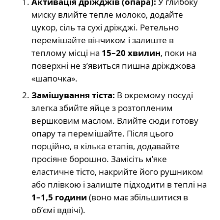
Активація дріжджів (опара):
У глибоку
миску влийте тепле молоко, додайте
цукор, сіль та сухі дріжджі. Ретельно
перемішайте вінчиком і залиште в
теплому місці на
15–20 хвилин
, поки на
поверхні не з’явиться пишна дріжджова
«шапочка».
Замішування тіста:
В окремому посуді
злегка збийте яйце з розтопленим
вершковим маслом. Влийте сюди готову
опару та перемішайте. Після цього
порційно, в кілька етапів, додавайте
просіяне борошно. Замісіть м’яке
еластичне тісто, накрийте його рушником
або плівкою і залиште підходити в теплі на
1–1,5 години
(воно має збільшитися в
об’ємі вдвічі).