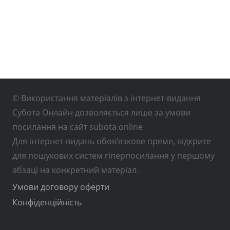
© Використання матеріалів з інтернет-видання
Субота Онлайн дозволяється лише за умови
посилання на сайт subota.online
Для інтернет-видань обов’язкове пряме, відкрите
для пошукових систем гіперпосилання у першому
абзаці на конкретний матеріал.
Умови договору оферти
Конфіденційність