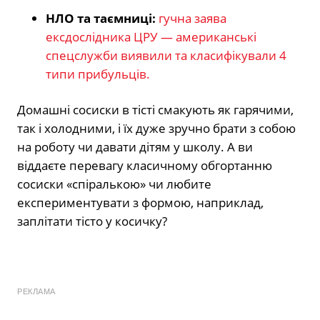
НЛО та таємниці:
гучна заява
ексдослідника ЦРУ — американські
спецслужби виявили та класифікували 4
типи прибульців.
Домашні сосиски в тісті смакують як гарячими,
так і холодними, і їх дуже зручно брати з собою
на роботу чи давати дітям у школу. А ви
віддаєте перевагу класичному обгортанню
сосиски «спіралькою» чи любите
експериментувати з формою, наприклад,
заплітати тісто у косичку?
РЕКЛАМА