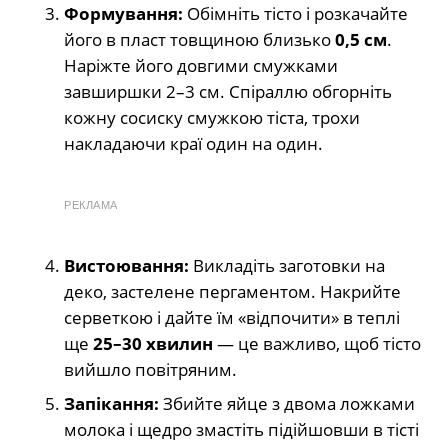
Формування:
Обімніть тісто і розкачайте
його в пласт товщиною близько
0,5 см
.
Наріжте його довгими смужками
завширшки 2–3 см. Спіраллю обгорніть
кожну сосиску смужкою тіста, трохи
накладаючи краї один на один.
РЕКЛАМА
Вистоювання:
Викладіть заготовки на
деко, застелене пергаментом. Накрийте
серветкою і дайте їм «відпочити» в теплі
ще
25–30 хвилин
— це важливо, щоб тісто
вийшло повітряним.
Запікання:
Збийте яйце з двома ложками
молока і щедро змастіть підійшовши в тісті