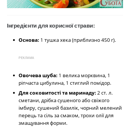
Інгредієнти для корисної страви:
Основа:
1 тушка хека (приблизно 450 г).
РЕКЛАМА
Овочева шуба:
1 велика морквина, 1
ріпчаста цибулина, 1 стиглий помідор.
Для соковитості та маринаду:
2 ст. л.
сметани, дрібка сушеного або свіжого
імбиру, сушений базилік, чорний мелений
перець та сіль за смаком, трохи олії для
змащування форми.