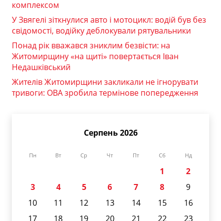
комплексом
У Звягелі зіткнулися авто і мотоцикл: водій був без
свідомості, водійку деблокували рятувальники
Понад рік вважався зниклим безвісти: на
Житомирщину «на щиті» повертається Іван
Недашківський
Жителів Житомирщини закликали не ігнорувати
тривоги: ОВА зробила термінове попередження
Серпень 2026
Пн
Вт
Ср
Чт
Пт
Сб
Нд
1
2
3
4
5
6
7
8
9
10
11
12
13
14
15
16
17
18
19
20
21
22
23