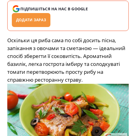
ПІДПИШІТЬСЯ НА НАС В GOOGLE
ДОДАТИ ЗАРАЗ
Оскільки ця риба сама по собі досить пісна,
запікання з овочами та сметаною — ідеальний
спосіб зберегти її соковитість. Ароматний
базилік, легка гострота імбиру та солодкуваті
томати перетворюють просту рибу на
справжню ресторанну страву.