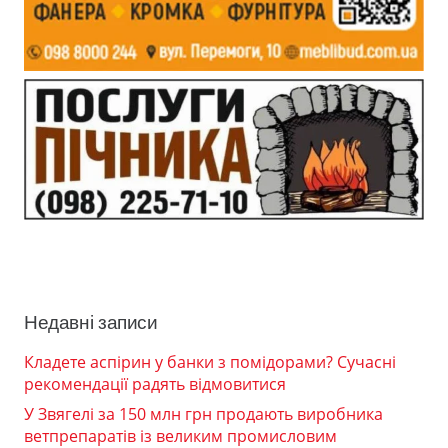
Недавні записи
Кладете аспірин у банки з помідорами? Сучасні
рекомендації радять відмовитися
У Звягелі за 150 млн грн продають виробника
ветпрепаратів із великим промисловим