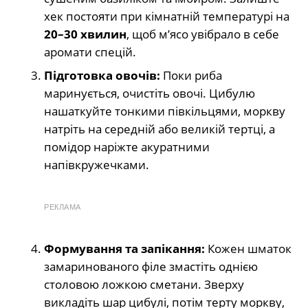
хек постояти при кімнатній температурі на
20–30 хвилин
, щоб м’ясо увібрало в себе
аромати спецій.
Підготовка овочів:
Поки риба
маринується, очистіть овочі. Цибулю
нашаткуйте тонкими півкільцями, моркву
натріть на середній або великій тертці, а
помідор наріжте акуратними
напівкружечками.
РЕКЛАМА
Формування та запікання:
Кожен шматок
замаринованого філе змастіть однією
столовою ложкою сметани. Зверху
викладіть шар цибулі, потім терту моркву,