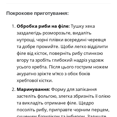
Покрокове приготування:
Обробка риби на філе:
Тушку хека
заздалегідь розморозьте, видаліть
нутрощі, чорні плівки всередині черевця
та добре промийте. Щоби легко відділити
філе від кісток, поверніть рибу спинкою
вгору та зробіть глибокий надріз уздовж
усього хребта. Після цього гострим ножем
акуратно зріжте м’ясо з обох боків
хребтової кістки.
Маринування:
Форму для запікання
застеліть фольгою, злегка збризніть її олією
та викладіть отримане філе. Щедро
посоліть рибу, приправте чорним перцем,
сушеним базиліком та імбиром. Залиште