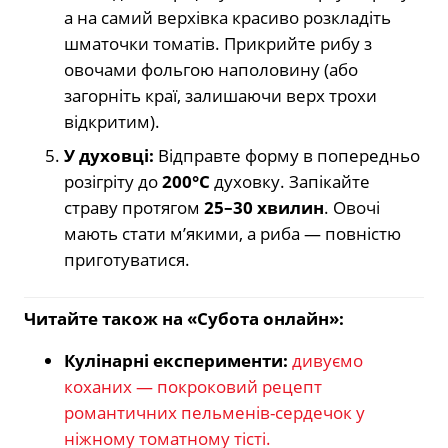
а на самий верхівка красиво розкладіть
шматочки томатів. Прикрийте рибу з
овочами фольгою наполовину (або
загорніть краї, залишаючи верх трохи
відкритим).
У духовці:
Відправте форму в попередньо
розігріту до
200°C
духовку. Запікайте
страву протягом
25–30 хвилин
. Овочі
мають стати м’якими, а риба — повністю
приготуватися.
Читайте також на «Субота онлайн»:
Кулінарні експерименти:
дивуємо
коханих — покроковий рецепт
романтичних пельменів-сердечок у
ніжному томатному тісті.