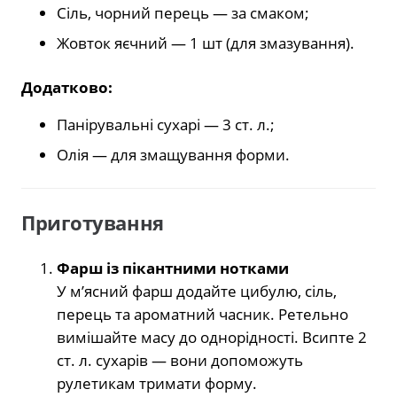
Сіль, чорний перець — за смаком;
Жовток яєчний — 1 шт (для змазування).
Додатково:
Панірувальні сухарі — 3 ст. л.;
Олія — для змащування форми.
Приготування
Фарш із пікантними нотками
У м’ясний фарш додайте цибулю, сіль,
перець та ароматний часник. Ретельно
вимішайте масу до однорідності. Всипте 2
ст. л. сухарів — вони допоможуть
рулетикам тримати форму.