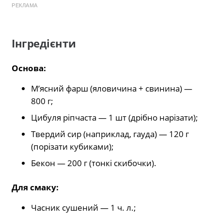
РЕКЛАМА
Інгредієнти
Основа:
М’ясний фарш (яловичина + свинина) —
800 г;
Цибуля ріпчаста — 1 шт (дрібно нарізати);
Твердий сир (наприклад, гауда) — 120 г
(порізати кубиками);
Бекон — 200 г (тонкі скибочки).
Для смаку:
Часник сушений — 1 ч. л.;