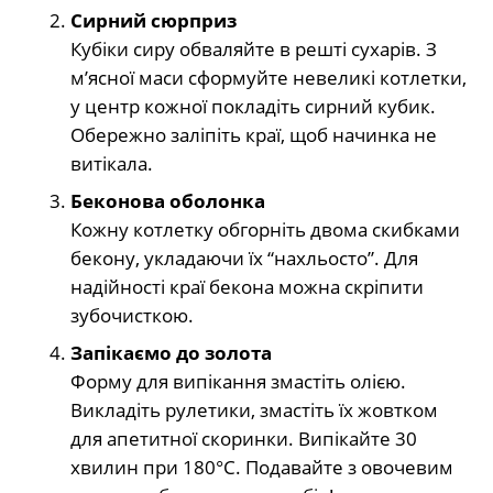
Сирний сюрприз
Кубіки сиру обваляйте в решті сухарів. З
м’ясної маси сформуйте невеликі котлетки,
у центр кожної покладіть сирний кубик.
Обережно заліпіть краї, щоб начинка не
витікала.
Беконова оболонка
Кожну котлетку обгорніть двома скибками
бекону, укладаючи їх “нахльосто”. Для
надійності краї бекона можна скріпити
зубочисткою.
Запікаємо до золота
Форму для випікання змастіть олією.
Викладіть рулетики, змастіть їх жовтком
для апетитної скоринки. Випікайте 30
хвилин при 180°C. Подавайте з овочевим