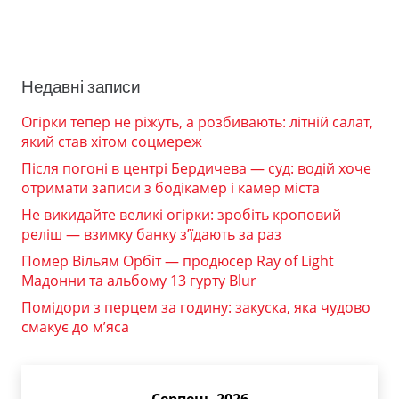
Недавні записи
Огірки тепер не ріжуть, а розбивають: літній салат,
який став хітом соцмереж
Після погоні в центрі Бердичева — суд: водій хоче
отримати записи з бодікамер і камер міста
Не викидайте великі огірки: зробіть кроповий
реліш — взимку банку з’їдають за раз
Помер Вільям Орбіт — продюсер Ray of Light
Мадонни та альбому 13 гурту Blur
Помідори з перцем за годину: закуска, яка чудово
смакує до м’яса