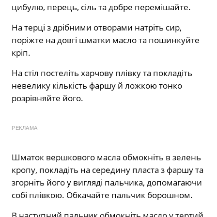
цибулю, перець, сіль та добре перемішайте.
На терці з дрібними отворами натріть сир,
поріжте на довгі шматки масло та пошинкуйте
кріп.
На стіл постеліть харчову плівку та покладіть
невелику кількість фаршу й ложкою тонко
розрівняйте його.
РЕКЛАМА
Шматок вершкового масла обмокніть в зелень
кропу, покладіть на середину пласта з фаршу та
згорніть його у вигляді пальчика, допомагаючи
собі плівкою. Обкачайте пальчик борошном.
В наступний пальчик обмокніть масло у тертий