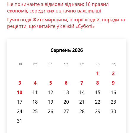
Не починайте з відмови від кави: 16 правил
економії, серед яких є значно важливіші
Гучні події Житомирщини, історії людей, поради та
рецепти: що читайте у свіжій «Суботі»
Серпень 2026
Пн
Вт
Ср
Чт
Пт
Сб
Нд
1
2
3
4
5
6
7
8
9
10
11
12
13
14
15
16
17
18
19
20
21
22
23
24
25
26
27
28
29
30
31