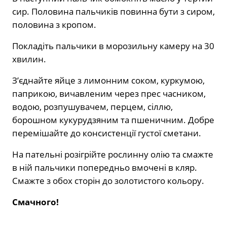
сир. Половина пальчиків повинна бути з сиром,
половина з кропом.
Покладіть пальчики в морозильну камеру на 30
хвилин.
З’єднайте яйце з лимонним соком, куркумою,
паприкою, вичавленим через прес часником,
водою, розпушувачем, перцем, сіллю,
борошном кукурудзяним та пшеничним. Добре
перемішайте до консистенції густої сметани.
На пательні розігрійте рослинну олію та смажте
в ній пальчики попередньо вмочені в кляр.
Смажте з обох сторін до золотистого кольору.
Смачного!