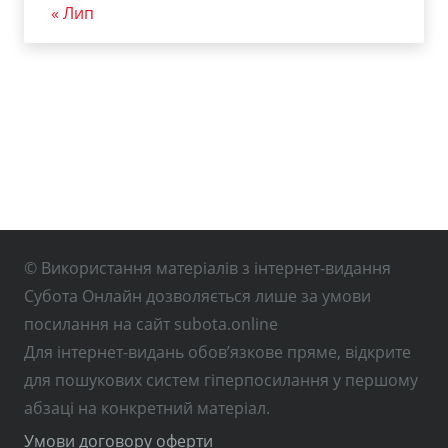
« Лип
© Використання матеріалів з інтернет-видання
Субота Онлайн дозволяється лише за умови
посилання на сайт subota.online
Для інтернет-видань обов’язкове пряме, відкрите
для пошукових систем гіперпосилання у першому
абзаці на конкретний матеріал.
Умови договору оферти